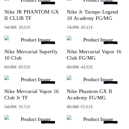
-30%
-34%
Nike JR PHANTOM GX
Nike Jr Tiempo Legend
II CLUB TF
10 Academy FG/MG
54.99
€
38.61
€
74.99
€
49.41
€
-29%
-36%
Nike Mercurial Superfly
Nike Mercurial Vapor 16
10 Club
Club FG/MG
69.99
€
49.92
€
69.99
€
44.92
€
-28%
-27%
Nike Mercurial Vapor 16
Nike Phantom GX II
Club Jr TF
Academy FG/MG
54.99
€
39.51
€
89.90
€
65.61
€
-25%
-33%