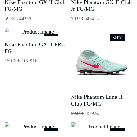
Nike Phantom GX II Club
Nike Phantom GX II Club
FG/MG
Jr FG/MG
59.99
€
44.92
€
59.99
€
40.41
€
-33%
-34%
Nike Phantom GX II PRO
FG
159.90
€
107.91
€
Nike Phantom Luna II
Club FG/MG
69.99
€
45.92
€
-34%
-34%