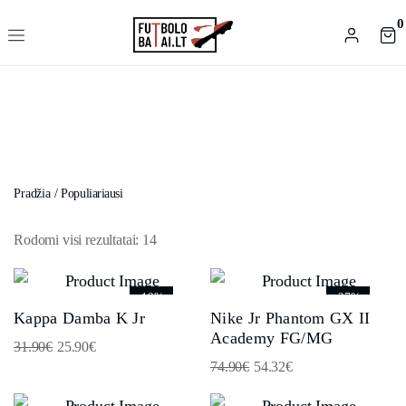
0
Pradžia
/
Populiariausi
Rodomi visi rezultatai: 14
-19%
-27%
Kappa Damba K Jr
Nike Jr Phantom GX II
Academy FG/MG
31.90
€
25.90
€
74.90
€
54.32
€