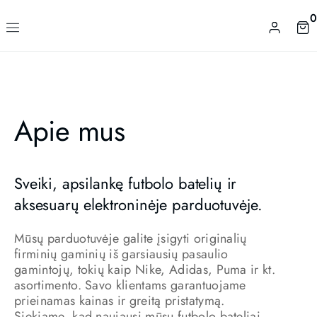
0
Apie mus
Sveiki, apsilankę futbolo batelių ir
aksesuarų elektroninėje parduotuvėje.
Mūsų parduotuvėje galite įsigyti originalių
firminių gaminių iš garsiausių pasaulio
gamintojų, tokių kaip Nike, Adidas, Puma ir kt.
asortimento. Savo klientams garantuojame
prieinamas kainas ir greitą pristatymą.
Siekiame, kad naujausi mūsų futbolo bateliai