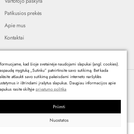
Vartotojo paskyra
Patikusios prekės
Apie mus
Kontaktai
+37060129508
nformuojame, kad šioje svetainėje naudojami slapukai (angl. cookies).
aspaudę mygtuką „Sutinku” patvirtinsite savo sutikimą. Bet kada
alėsite atšaukti savo sutikimą pakeisdami interneto naršyklės
ustatymus ir ištrindami įrašytus slapukus. Daugiau informacijos apie
lapukus rasite skiltyje
privatumo politika
Priimti
Svetainę sukūrė:
elnis.lt
Nuostatos