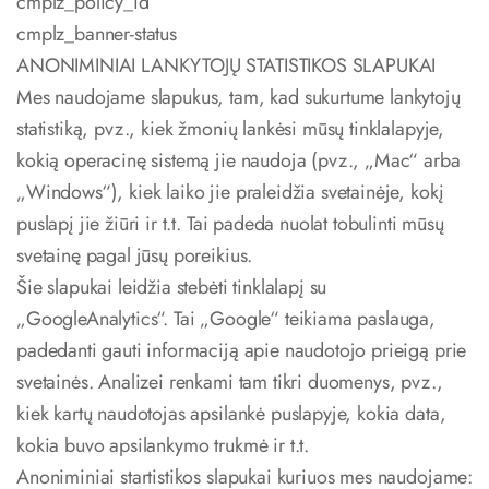
cmplz_policy_id
cmplz_banner-status
ANONIMINIAI LANKYTOJŲ STATISTIKOS SLAPUKAI
Mes naudojame slapukus, tam, kad sukurtume lankytojų
statistiką, pvz., kiek žmonių lankėsi mūsų tinklalapyje,
kokią operacinę sistemą jie naudoja (pvz., „Mac“ arba
„Windows“), kiek laiko jie praleidžia svetainėje, kokį
puslapį jie žiūri ir t.t. Tai padeda nuolat tobulinti mūsų
svetainę pagal jūsų poreikius.
Šie slapukai leidžia stebėti tinklalapį su
„GoogleAnalytics“. Tai „Google“ teikiama paslauga,
padedanti gauti informaciją apie naudotojo prieigą prie
svetainės. Analizei renkami tam tikri duomenys, pvz.,
kiek kartų naudotojas apsilankė puslapyje, kokia data,
kokia buvo apsilankymo trukmė ir t.t.
Anoniminiai startistikos slapukai kuriuos mes naudojame: