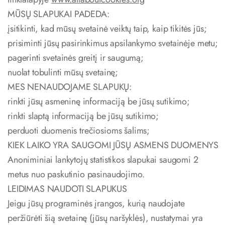
MŪSŲ SLAPUKAI PADEDA:
įsitikinti, kad mūsų svetainė veiktų taip, kaip tikitės jūs;
prisiminti jūsų pasirinkimus apsilankymo svetainėje metu;
pagerinti svetainės greitį ir saugumą;
nuolat tobulinti mūsų svetainę;
MES NENAUDOJAME SLAPUKŲ:
rinkti jūsų asmeninę informaciją be jūsų sutikimo;
rinkti slaptą informaciją be jūsų sutikimo;
perduoti duomenis trečiosioms šalims;
KIEK LAIKO YRA SAUGOMI JŪSŲ ASMENS DUOMENYS
Anoniminiai lankytojų statistikos slapukai saugomi 2
metus nuo paskutinio pasinaudojimo.
LEIDIMAS NAUDOTI SLAPUKUS
Jeigu jūsų programinės įrangos, kurią naudojate
peržiūrėti šią svetainę (jūsų naršyklės), nustatymai yra