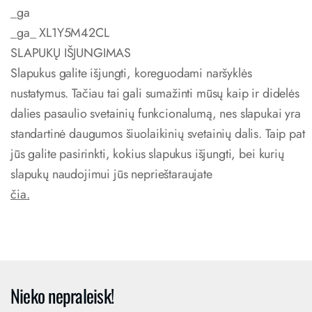
_ga
_ga_ XL1Y5M42CL
SLAPUKŲ IŠJUNGIMAS
Slapukus galite išjungti, koreguodami naršyklės
nustatymus. Tačiau tai gali sumažinti mūsų kaip ir didelės
dalies pasaulio svetainių funkcionalumą, nes slapukai yra
standartinė daugumos šiuolaikinių svetainių dalis. Taip pat
jūs galite pasirinkti, kokius slapukus išjungti, bei kurių
slapukų naudojimui jūs neprieštaraujate
čia.
Nieko nepraleisk!