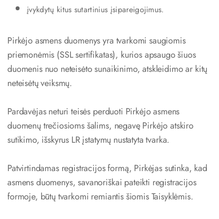
įvykdytų kitus sutartinius įsipareigojimus.
Pirkėjo asmens duomenys yra tvarkomi saugiomis
priemonėmis (SSL sertifikatas), kurios apsaugo šiuos
duomenis nuo neteisėto sunaikinimo, atskleidimo ar kitų
neteisėtų veiksmų.
Pardavėjas neturi teisės perduoti Pirkėjo asmens
duomenų trečiosioms šalims, negavę Pirkėjo atskiro
sutikimo, išskyrus LR įstatymų nustatyta tvarka.
Patvirtindamas registracijos formą, Pirkėjas sutinka, kad
asmens duomenys, savanoriškai pateikti registracijos
formoje, būtų tvarkomi remiantis šiomis Taisyklėmis.