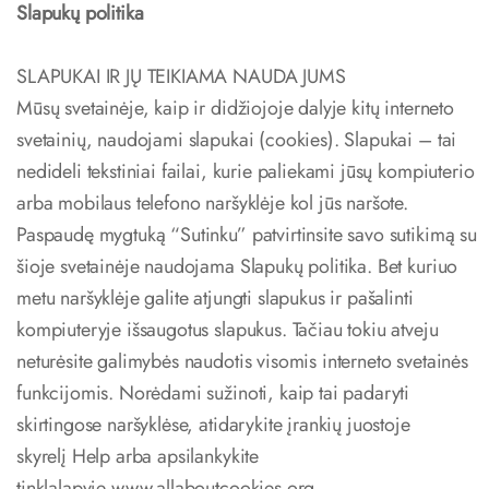
Slapukų politika
SLAPUKAI IR JŲ TEIKIAMA NAUDA JUMS
Mūsų svetainėje, kaip ir didžiojoje dalyje kitų interneto
svetainių, naudojami slapukai (cookies). Slapukai – tai
nedideli tekstiniai failai, kurie paliekami jūsų kompiuterio
arba mobilaus telefono naršyklėje kol jūs naršote.
Paspaudę mygtuką “Sutinku” patvirtinsite savo sutikimą su
šioje svetainėje naudojama Slapukų politika. Bet kuriuo
metu naršyklėje galite atjungti slapukus ir pašalinti
kompiuteryje išsaugotus slapukus. Tačiau tokiu atveju
neturėsite galimybės naudotis visomis interneto svetainės
funkcijomis. Norėdami sužinoti, kaip tai padaryti
skirtingose naršyklėse, atidarykite įrankių juostoje
skyrelį Help arba apsilankykite
tinklalapyje
www.allaboutcookies.org