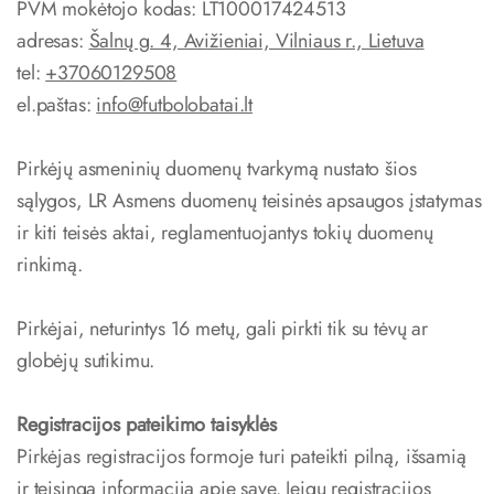
PVM mokėtojo kodas: LT100017424513
adresas:
Šalnų g. 4, Avižieniai, Vilniaus r., Lietuva
tel:
+37060129508
el.paštas:
info@futbolobatai.lt
Pirkėjų asmeninių duomenų tvarkymą nustato šios
sąlygos, LR Asmens duomenų teisinės apsaugos įstatymas
ir kiti teisės aktai, reglamentuojantys tokių duomenų
rinkimą.
Pirkėjai, neturintys 16 metų, gali pirkti tik su tėvų ar
globėjų sutikimu.
Registracijos pateikimo taisyklės
Pirkėjas registracijos formoje turi pateikti pilną, išsamią
ir teisingą informaciją apie save. Jeigu registracijos