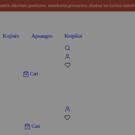
audok išskirtiniu pasiūlymu: nemokamas pristatymas užsakius bet kuriuos futbolo 
Kontaktai
Populiaru
Išpardavimas
Kojinės
Apsaugos
Krepšiai
0
Cart
0
Cart