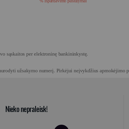
% Išpardavimo pasiūlymai
vo sąskaitos per elektroninę bankininkystę.
nurodyti užsakymo numerį. Pirkėjui neįvykdžius apmokėjimo p
Nieko nepraleisk!