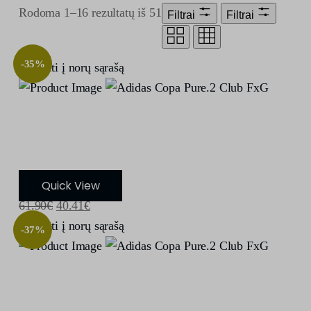
Rodoma 1–16 rezultatų iš 51
Filtrai
Filtrai
-35%
Įdėti į norų sąrašą
Adidas Copa Pure.2 Club FxG
Quick View
61.90
€
40.41
€
Įdėti į norų sąrašą
-37%
Adidas Copa Pure.2 Club FxG