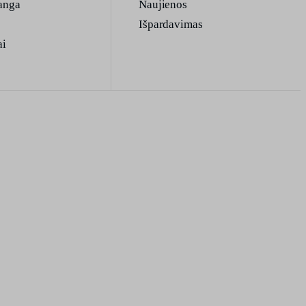
anga
Naujienos
Išpardavimas
ai