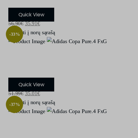
Quick View
56.90
€
35.91
€
Įdėti į norų sąrašą
-33%
Adidas Copa Pure.4 FxG
Quick View
51.99
€
35.01
€
Įdėti į norų sąrašą
-37%
Adidas Copa Pure.4 FxG