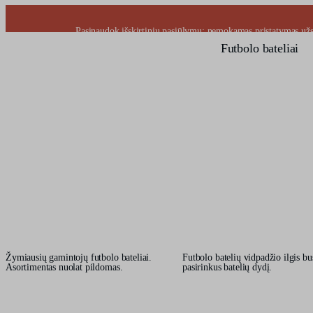
Pasinaudok išskirtiniu pasiūlymu: nemokamas pristatymas užsa
Futbolo bateliai
Kontaktai
Populiaru
Išpardavimas
Žymiausių gamintojų futbolo bateliai.
Futbolo batelių vidpadžio ilgis b
Asortimentas nuolat pildomas.
pasirinkus batelių dydį.