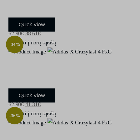
Adidas X Crazyfast Messi.4 FxG
Quick View
62.90
€
38.61
€
Įdėti į norų sąrašą
-34%
Adidas X Crazyfast.4 FxG
Quick View
62.90
€
41.31
€
Įdėti į norų sąrašą
-36%