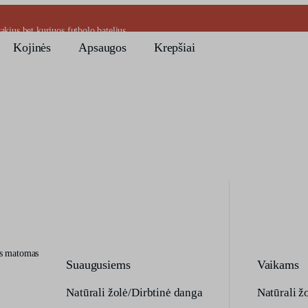
kius bet kuriuos futbolo batelius.
Kojinės
Apsaugos
Krepšiai
us matomas
Suaugusiems
Vaikams
Natūrali žolė/Dirbtinė danga
Natūrali ž