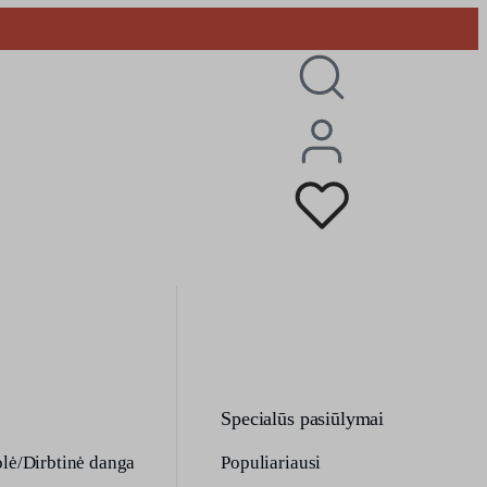
0
Specialūs pasiūlymai
olė/Dirbtinė danga
Populiariausi