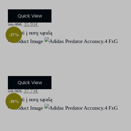
Quick View
56.99
€
35.91
€
Įdėti į norų sąrašą
-37%
Adidas Predator Accuracy.4 FxG
Quick View
59.90
€
37.71
€
Įdėti į norų sąrašą
-39%
Adidas Predator Accuracy.4 FxG