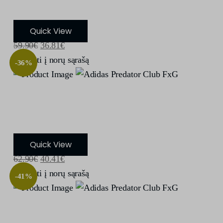
Quick View
59.90
€
36.81
€
Įdėti į norų sąrašą
-36%
Adidas Predator Club FxG
Quick View
62.90
€
40.41
€
Įdėti į norų sąrašą
-41%
Adidas Predator Club FxG