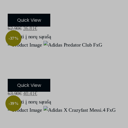
Quick View
62.90
€
36.81
€
Įdėti į norų sąrašą
-37%
Adidas Predator Club FxG
Quick View
63.90
€
40.41
€
Įdėti į norų sąrašą
-39%