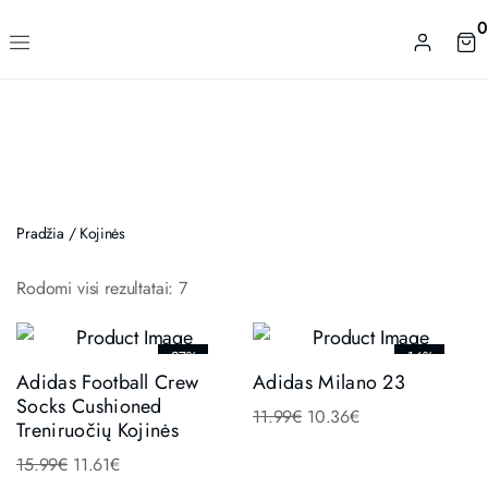
0
Pradžia
/
Kojinės
Rodomi visi rezultatai: 7
-27%
-14%
Adidas Football Crew
Adidas Milano 23
Socks Cushioned
11.99
€
10.36
€
Treniruočių Kojinės
15.99
€
11.61
€