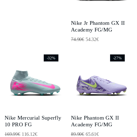
Nike Jr Phantom GX II
Academy FG/MG
74.90
€
54.32
€
-32%
-27%
Nike Mercurial Superfly
Nike Phantom GX II
10 PRO FG
Academy FG/MG
169.99
€
116.12
€
89.90
€
65.61
€