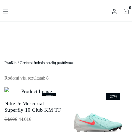
0
Pradžia
/
Geriausi futbolo batelių pasiūlymai
Rodomi visi rezultatai: 8
-32%
-27%
Nike Jr Mercurial
Superfly 10 Club KM TF
64.90
€
44.01
€