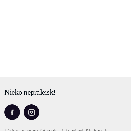
Nieko nepraleisk!
Užsiprenumeruok futbolobatai.lt naujienlaiškį ir gauk