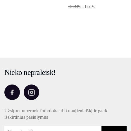
15.99
€
11.61
€
Nieko nepraleisk!
Užsiprenumeruok futbolobatai.lt naujienlaiškį ir gauk
išskirtinius pasiūlymus