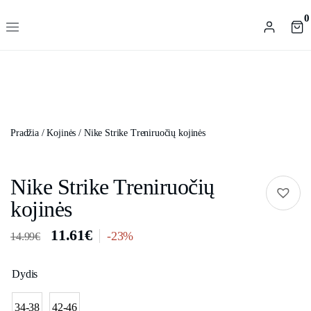
0
Pradžia
/
Kojinės
/ Nike Strike Treniruočių kojinės
Nike Strike Treniruočių
kojinės
11.61
€
-23%
14.99
€
Dydis
34-38
42-46