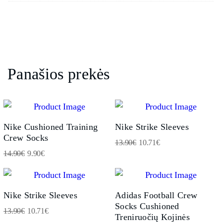
Panašios prekės
Nike Cushioned Training
Nike Strike Sleeves
Crew Socks
13.90
€
10.71
€
14.90
€
9.90
€
Nike Strike Sleeves
Adidas Football Crew
Socks Cushioned
13.90
€
10.71
€
Treniruočių Kojinės