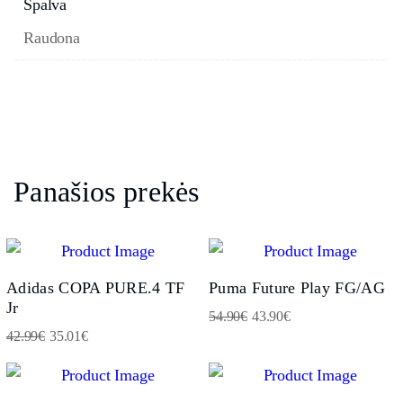
Spalva
Raudona
Panašios prekės
Adidas COPA PURE.4 TF
Puma Future Play FG/AG
Jr
54.90
€
43.90
€
42.99
€
35.01
€