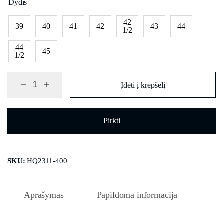
Dydis
42
39
40
41
42
43
44
1/2
44
45
1/2
Įdėti į krepšelį
Pirkti
SKU:
HQ2311-400
Aprašymas
Papildoma informacija