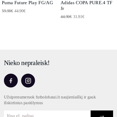
Puma Future Play FG/AG
Adidas COPA PURE.4 TF
Jr
59.90
€
44.90
€
44.90
€
31.91
€
Nieko nepraleisk!
Užsiprenumeruok futbolobatai.lt naujienlaiškį ir gauk
išskirtinius pasiūlymus
→