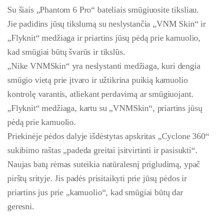
Su šiais „Phantom 6 Pro“ bateliais smūgiuosite tiksliau.
Jie padidins jūsų tikslumą su neslystančia „VNM Skin“ ir
„Flyknit“ medžiaga ir priartins jūsų pėdą prie kamuolio,
kad smūgiai būtų švarūs ir tikslūs.
„Nike VNMSkin“ yra neslystanti medžiaga, kuri dengia
smūgio vietą prie įtvaro ir užtikrina puikią kamuolio
kontrolę varantis, atliekant perdavimą ar smūgiuojant.
„Flyknit“ medžiaga, kartu su „VNMSkin“, priartins jūsų
pėdą prie kamuolio.
Priekinėje pėdos dalyje išdėstytas apskritas „Cyclone 360“
sukibimo raštas „padeda greitai įsitvirtinti ir pasisukti“.
Naujas batų rėmas suteikia natūralesnį prigludimą, ypač
pirštų srityje. Jis padės prisitaikyti prie jūsų pėdos ir
priartins jus prie „kamuolio“, kad smūgiai būtų dar
geresni.