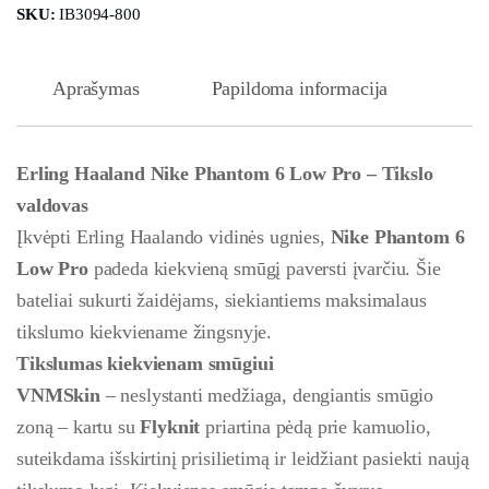
SKU:
IB3094-800
Aprašymas
Papildoma informacija
Erling Haaland Nike Phantom 6 Low Pro – Tikslo
valdovas
Įkvėpti Erling Haalando vidinės ugnies,
Nike Phantom 6
Low Pro
padeda kiekvieną smūgį paversti įvarčiu. Šie
bateliai sukurti žaidėjams, siekiantiems maksimalaus
tikslumo kiekviename žingsnyje.
Tikslumas kiekvienam smūgiui
VNMSkin
– neslystanti medžiaga, dengiantis smūgio
zoną – kartu su
Flyknit
priartina pėdą prie kamuolio,
suteikdama išskirtinį prisilietimą ir leidžiant pasiekti naują