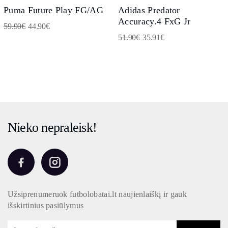
Puma Future Play FG/AG
Adidas Predator
Accuracy.4 FxG Jr
59.90
€
44.90
€
51.90
€
35.91
€
Nieko nepraleisk!
Užsiprenumeruok futbolobatai.lt naujienlaiškį ir gauk
išskirtinius pasiūlymus