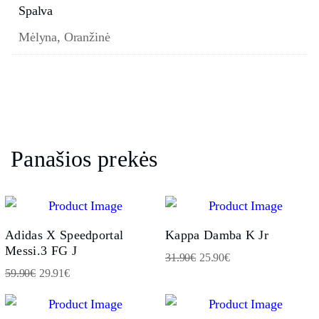
Spalva
Mėlyna, Oranžinė
Panašios prekės
Adidas X Speedportal
Kappa Damba K Jr
Messi.3 FG J
31.90
€
25.90
€
59.90
€
29.91
€