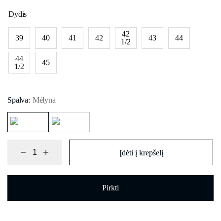
Dydis
42
39
40
41
42
43
44
1/2
44
45
1/2
Spalva:
Mėlyna
Įdėti į krepšelį
Pirkti