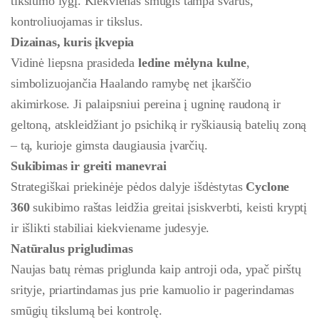
tikslumo lygį. Kiekvienas smūgis tampa švarus,
kontroliuojamas ir tikslus.
Dizainas, kuris įkvepia
Vidinė liepsna prasideda
ledine mėlyna kulne
,
simbolizuojančia Haalando ramybę net įkarščio
akimirkose. Ji palaipsniui pereina į ugninę raudoną ir
geltoną, atskleidžiant jo psichiką ir ryškiausią batelių zoną
– tą, kurioje gimsta daugiausia įvarčių.
Sukibimas ir greiti manevrai
Strategiškai priekinėje pėdos dalyje išdėstytas
Cyclone
360
sukibimo raštas leidžia greitai įsiskverbti, keisti kryptį
ir išlikti stabiliai kiekviename judesyje.
Natūralus prigludimas
Naujas batų rėmas priglunda kaip antroji oda, ypač pirštų
srityje, priartindamas jus prie kamuolio ir pagerindamas
smūgių tikslumą bei kontrolę.