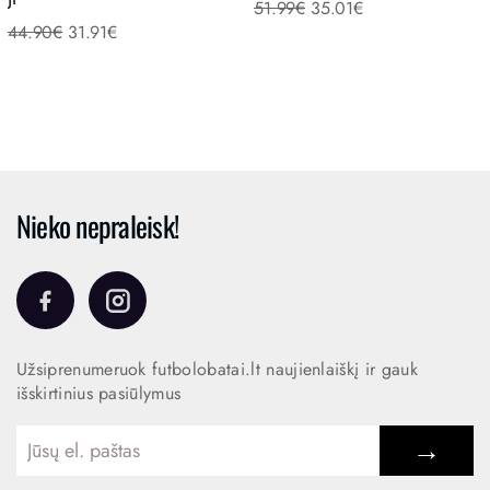
51.99
€
35.01
€
44.90
€
31.91
€
Nieko nepraleisk!
Užsiprenumeruok futbolobatai.lt naujienlaiškį ir gauk
išskirtinius pasiūlymus
→