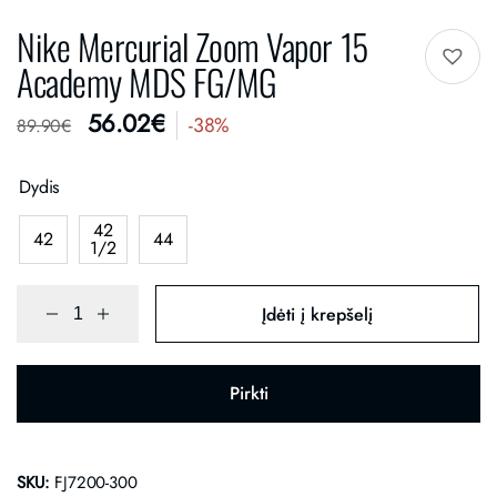
Nike Mercurial Zoom Vapor 15
Academy MDS FG/MG
56.02
€
-38%
89.90
€
Dydis
42
42
44
1/2
Įdėti į krepšelį
Pirkti
SKU:
FJ7200-300