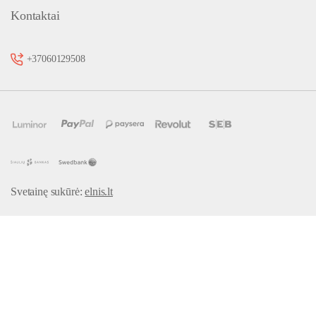
Kontaktai
+37060129508
Svetainę sukūrė:
elnis.lt