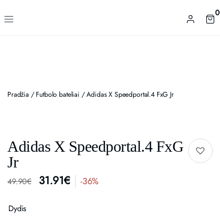
0
Pradžia
/
Futbolo bateliai
/ Adidas X Speedportal.4 FxG Jr
Adidas X Speedportal.4 FxG
Jr
31.91
€
-36%
49.90
€
Dydis