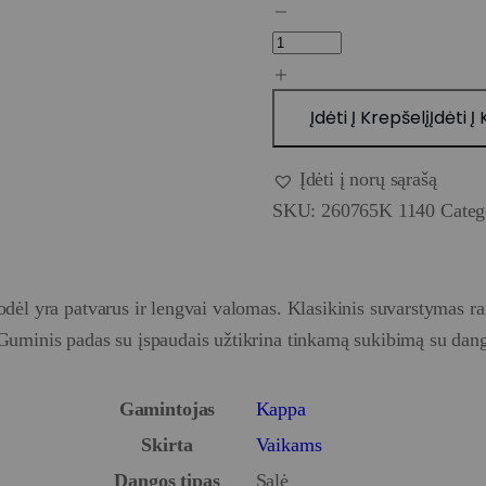
Įdėti Į Krepšelį
Įdėti Į
Įdėti į norų sąrašą
SKU:
260765K 1140
Categ
todėl yra patvarus ir lengvai valomas. Klasikinis suvarstymas rai
s. Guminis padas su įspaudais užtikrina tinkamą sukibimą su dan
Gamintojas
Kappa
Skirta
Vaikams
Dangos tipas
Salė