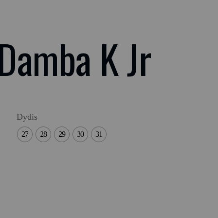
Damba K Jr
Dydis
27
28
29
30
31