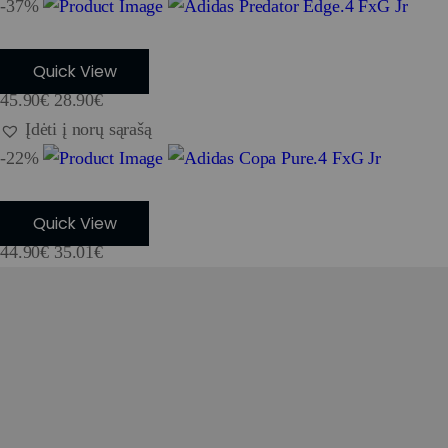
-37%
Adidas Predator Edge.4 FxG Jr
Quick View
45.90
€
28.90
€
Įdėti į norų sąrašą
-22%
Adidas Copa Pure.4 FxG Jr
Quick View
44.90
€
35.01
€