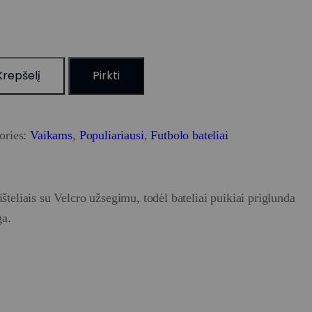
 Krepšelį
Pirkti
ories:
Vaikams
,
Populiariausi
,
Futbolo bateliai
šteliais su Velcro užsegimu, todėl bateliai puikiai priglunda
ga.