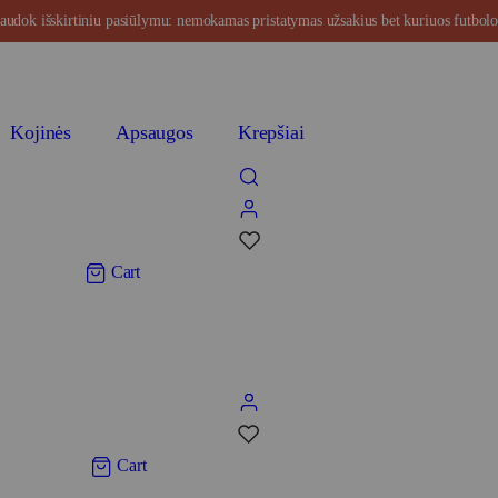
audok išskirtiniu pasiūlymu: nemokamas pristatymas užsakius bet kuriuos futbolo 
Kontaktai
Populiaru
Išpardavimas
Kojinės
Apsaugos
Krepšiai
0
Cart
0
Cart