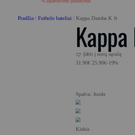
% Išpardavimo pasiūlymai
Pradžia
/
Futbolo bateliai
/ Kappa Damba K Jr
Kappa 
Įdėti į norų sąrašą
31.90
€
25.90
€
-19%
Spalva:
Juoda
Kiekis