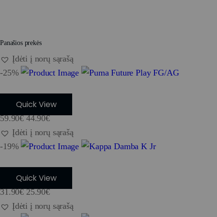
Panašios prekės
Įdėti į norų sąrašą
-25%
Puma Future Play FG/AG
Quick View
59.90
€
44.90
€
Įdėti į norų sąrašą
-19%
Kappa Damba K Jr
Quick View
31.90
€
25.90
€
Įdėti į norų sąrašą