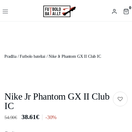
0
Pradžia
/
Futbolo bateliai
/ Nike Jr Phantom GX II Club IC
Nike Jr Phantom GX II Club
IC
38.61
€
-30%
54.90
€