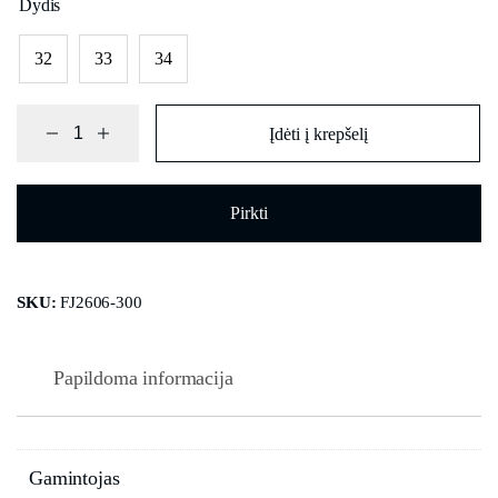
Dydis
32
33
34
Įdėti į krepšelį
Pirkti
SKU:
FJ2606-300
Papildoma informacija
Gamintojas