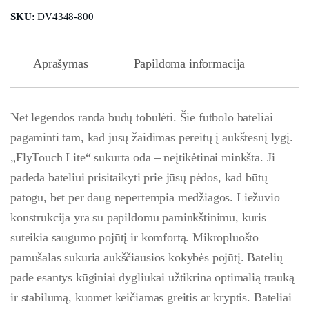
SKU:
DV4348-800
Aprašymas
Papildoma informacija
Net legendos randa būdų tobulėti. Šie futbolo bateliai
pagaminti tam, kad jūsų žaidimas pereitų į aukštesnį lygį.
„FlyTouch Lite“ sukurta oda – neįtikėtinai minkšta. Ji
padeda bateliui prisitaikyti prie jūsų pėdos, kad būtų
patogu, bet per daug nepertempia medžiagos. Liežuvio
konstrukcija yra su papildomu paminkštinimu, kuris
suteikia saugumo pojūtį ir komfortą. Mikropluošto
pamušalas sukuria aukščiausios kokybės pojūtį. Batelių
pade esantys kūginiai dygliukai užtikrina optimalią trauką
ir stabilumą, kuomet keičiamas greitis ar kryptis. Bateliai