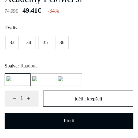
49.41
€
-34%
74.99
€
Dydis
33
34
35
36
Spalva:
Raudona
Įdėti į krepšelį
Pirkti