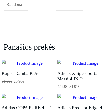
Raudona
Panašios prekės
Kappa Damba K Jr
Adidas X Speedportal
Messi.4 IN Jr
31.90
€
25.90
€
45.99
€
31.91
€
Adidas COPA PURE.4 TF
Adidas Predator Edge.4