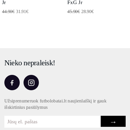
Jr
FxG Jr
44.90
€
31.91
€
45.90
€
28.90
€
Nieko nepraleisk!
Užsiprenumeruok futbolobatai.lt naujienlaiškį ir gauk
išskirtinius pasiūlymus
→