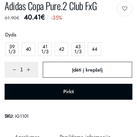
Adidas Copa Pure.2 Club FxG
40.41
€
-35%
61.90
€
Dydis
39
41
43
40
42
44
1/3
1/3
1/3
Įdėti į krepšelį
Pirkti
SKU:
IG1101