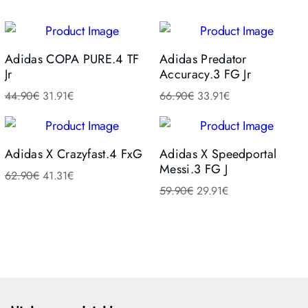
Adidas COPA PURE.4 TF
Adidas Predator
Jr
Accuracy.3 FG Jr
44.90
€
31.91
€
66.90
€
33.91
€
Adidas X Crazyfast.4 FxG
Adidas X Speedportal
Messi.3 FG J
62.90
€
41.31
€
59.90
€
29.91
€