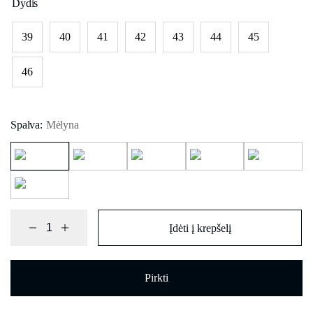
Dydis
39
40
41
42
43
44
45
46
Spalva:
Mėlyna
Įdėti į krepšelį
Pirkti