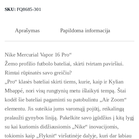
SKU:
FQ8685-301
Aprašymas
Papildoma informacija
Nike Mercurial Vapor 16 Pro“
Žemo profilio futbolo bateliai, skirti tvirtam paviršiui.
Rimtai rūpinatės savo greičiu?
„Pro“ klasės bateliai skirti tiems, kurie, kaip ir Kylian
Mbappé, nori visų rungtynių metu išlaikyti tempą. Štai
kodėl šie bateliai pagaminti su patobulintu „Air Zoom“
elementu. Jis suteikia jums varomąjį pojūtį, reikalingą
pralaužti gynybos liniją. Pakelkite savo įgūdžius į kitą lygį
su kai kuriomis didžiausiomis „Nike“ inovacijomis,
tokiomis kaip „Flyknit“ viršutinėje dalyje, kuri dar labiau