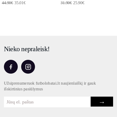
44.90
€
35.01
€
31.90
€
25.90
€
Nieko nepraleisk!
Užsiprenumeruok futbolobatai.lt naujienlaiškį ir gauk
išskirtinius pasiūlymus
→