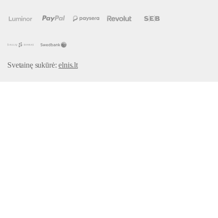
Svetainę sukūrė:
elnis.lt