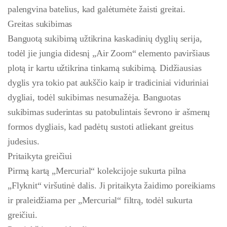
palengvina batelius, kad galėtumėte žaisti greitai.
Greitas sukibimas
Banguotą sukibimą užtikrina kaskadinių dyglių serija,
todėl jie jungia didesnį „Air Zoom“ elemento paviršiaus
plotą ir kartu užtikrina tinkamą sukibimą. Didžiausias
dyglis yra tokio pat aukščio kaip ir tradiciniai viduriniai
dygliai, todėl sukibimas nesumažėja. Banguotas
sukibimas suderintas su patobulintais ševrono ir ašmenų
formos dygliais, kad padėtų sustoti atliekant greitus
judesius.
Pritaikyta greičiui
Pirmą kartą „Mercurial“ kolekcijoje sukurta pilna
„Flyknit“ viršutinė dalis. Ji pritaikyta žaidimo poreikiams
ir praleidžiama per „Mercurial“ filtrą, todėl sukurta
greičiui.