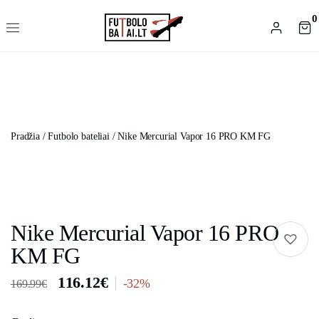
0
Pradžia
/
Futbolo bateliai
/ Nike Mercurial Vapor 16 PRO KM FG
Nike Mercurial Vapor 16 PRO
KM FG
116.12
€
-32%
169.99
€