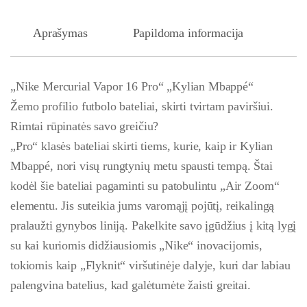
Aprašymas
Papildoma informacija
„Nike Mercurial Vapor 16 Pro“ „Kylian Mbappé“
Žemo profilio futbolo bateliai, skirti tvirtam paviršiui.
Rimtai rūpinatės savo greičiu?
„Pro“ klasės bateliai skirti tiems, kurie, kaip ir Kylian
Mbappé, nori visų rungtynių metu spausti tempą. Štai
kodėl šie bateliai pagaminti su patobulintu „Air Zoom“
elementu. Jis suteikia jums varomąjį pojūtį, reikalingą
pralaužti gynybos liniją. Pakelkite savo įgūdžius į kitą lygį
su kai kuriomis didžiausiomis „Nike“ inovacijomis,
tokiomis kaip „Flyknit“ viršutinėje dalyje, kuri dar labiau
palengvina batelius, kad galėtumėte žaisti greitai.