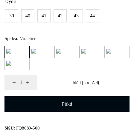
Dydis
39
40
41
42
43
44
Spalva:
Violetinė
Įdėti į krepšelį
Pirkti
SKU:
FQ8689-500