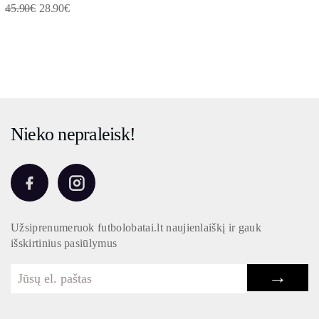
45.90
€
28.90
€
Nieko nepraleisk!
Užsiprenumeruok futbolobatai.lt naujienlaiškį ir gauk
išskirtinius pasiūlymus
→