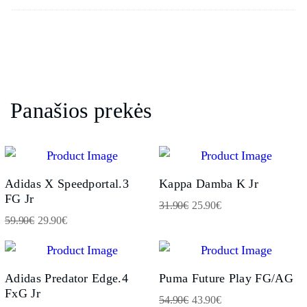
Panašios prekės
Adidas X Speedportal.3
Kappa Damba K Jr
FG Jr
31.90
€
25.90
€
59.90
€
29.90
€
Adidas Predator Edge.4
Puma Future Play FG/AG
FxG Jr
54.90
€
43.90
€