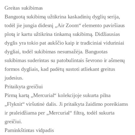
Greitas sukibimas
Banguotą sukibimą užtikrina kaskadinių dyglių serija,
todėl jie jungia didesnį „Air Zoom“ elemento paviršiaus
plotą ir kartu užtikrina tinkamą sukibimą. Didžiausias
dyglis yra tokio pat aukščio kaip ir tradiciniai viduriniai
dygliai, todėl sukibimas nesumažėja. Banguotas
sukibimas suderintas su patobulintais ševrono ir ašmenų
formos dygliais, kad padėtų sustoti atliekant greitus
judesius.
Pritaikyta greičiui
Pirmą kartą „Mercurial“ kolekcijoje sukurta pilna
„Flyknit“ viršutinė dalis. Ji pritaikyta žaidimo poreikiams
ir praleidžiama per „Mercurial“ filtrą, todėl sukurta
greičiui.
Paminkštintas vidpadis