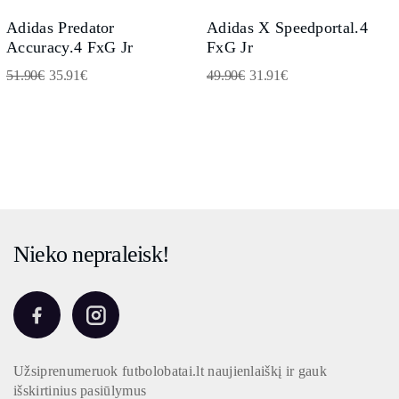
Adidas Predator
Adidas X Speedportal.4
Accuracy.4 FxG Jr
FxG Jr
51.90
€
35.91
€
49.90
€
31.91
€
Nieko nepraleisk!
Užsiprenumeruok futbolobatai.lt naujienlaiškį ir gauk
išskirtinius pasiūlymus