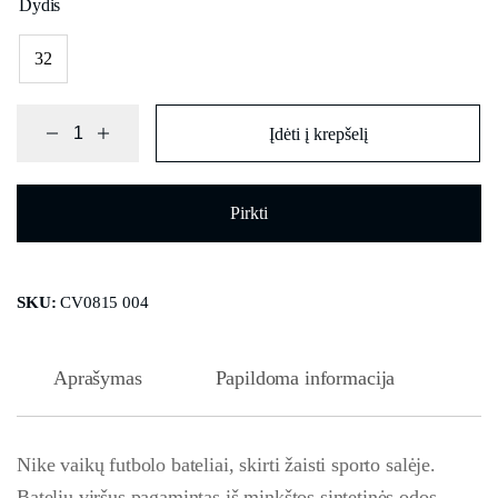
Dydis
32
Įdėti į krepšelį
Pirkti
SKU:
CV0815 004
Aprašymas
Papildoma informacija
Nike vaikų futbolo bateliai, skirti žaisti sporto salėje.
Batelių viršus pagamintas iš minkštos sintetinės odos,