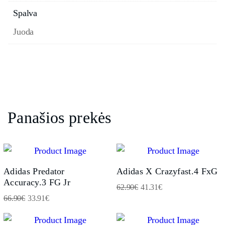
Spalva
Juoda
Panašios prekės
Adidas Predator
Adidas X Crazyfast.4 FxG
Accuracy.3 FG Jr
62.90
€
41.31
€
66.90
€
33.91
€